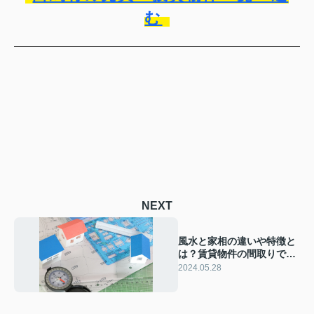
む
NEXT
風水と家相の違いや特徴と
は？賃貸物件の間取りで意
識すべき点などを解説
2024.05.28