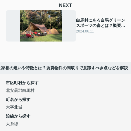
NEXT
白馬村にある白馬グリーン
スポーツの森とは？概要や
楽しみ方をご紹介
2024.06.11
と家相の違いや特徴とは？賃貸物件の間取りで意識すべき点などを解説
市区町村から探す
北安曇郡白馬村
町名から探す
大字北城
沿線から探す
大糸線