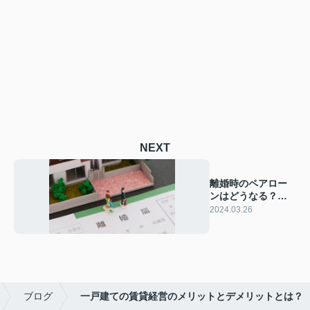
NEXT
離婚時のペアロー
ンはどうなる？問
題点や対処法をご
2024.03.26
紹介
ブログ
一戸建ての賃貸経営のメリットとデメリットとは？