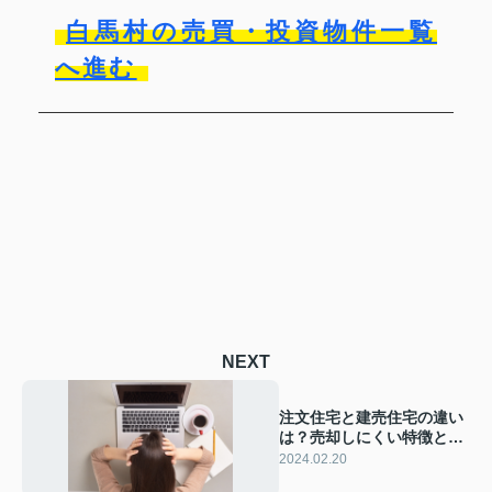
白馬村の売買・投資物件一覧
へ進む
NEXT
注文住宅と建売住宅の違い
は？売却しにくい特徴と売
却時のポイントを解説
2024.02.20