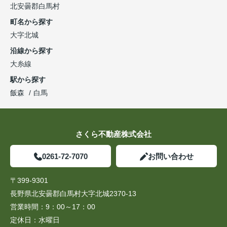
北安曇郡白馬村
町名から探す
大字北城
沿線から探す
大糸線
駅から探す
飯森
白馬
さくら不動産株式会社
0261-72-7070
お問い合わせ
〒399-9301
長野県北安曇郡白馬村大字北城2370-13
営業時間：
9：00～17：00
定休日：
水曜日