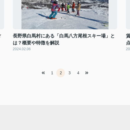
ィ
長野県白馬村にある「白馬八方尾根スキー場」と
は？概要や特徴を解説
2024.02.06
20
1
2
3
4